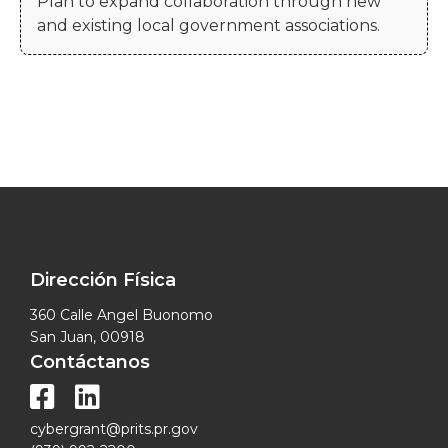
Plan to expand collaboration through new
and existing local government associations.
Dirección Física
360 Calle Angel Buonomo
San Juan, 00918
Contáctanos


cybergrant@prits.pr.gov