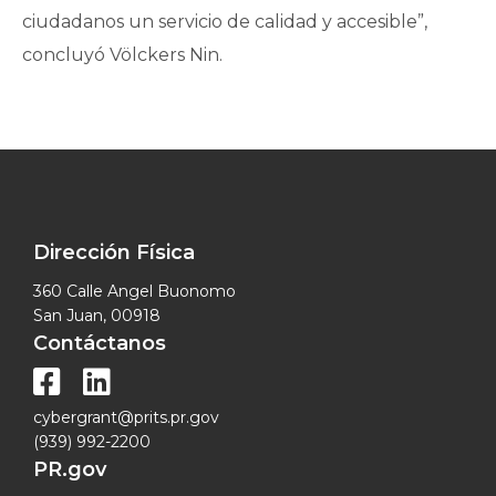
ciudadanos un servicio de calidad y accesible”,
concluyó Völckers Nin.
Dirección Física
360 Calle Angel Buonomo
San Juan, 00918
Contáctanos


cybergrant@prits.pr.gov
(939) 992-2200
PR.gov